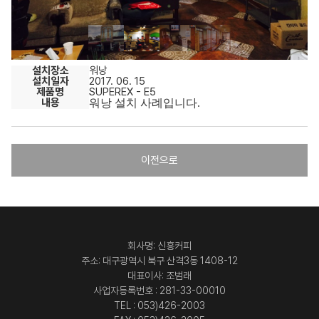
설치장소
워낭
설치일자
2017. 06. 15
제품명
SUPEREX - E5
내용
워낭 설치 사례입니다.
이전으로
회사명: 신흥커피
주소: 대구광역시 북구 산격3동 1408-12
대표이사: 조범래
사업자등록번호 : 281-33-00010
TEL : 053)426-2003